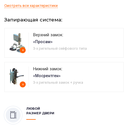
Смотреть все характеристики
Запирающая система:
Верхний замок:
«Просам»
3-х ригельный сейфового типа
+
Нижний замок:
«Мосрентген»
3-х ригельный замок + ручка
+
ЛЮБОЙ
РАЗМЕР ДВЕРИ