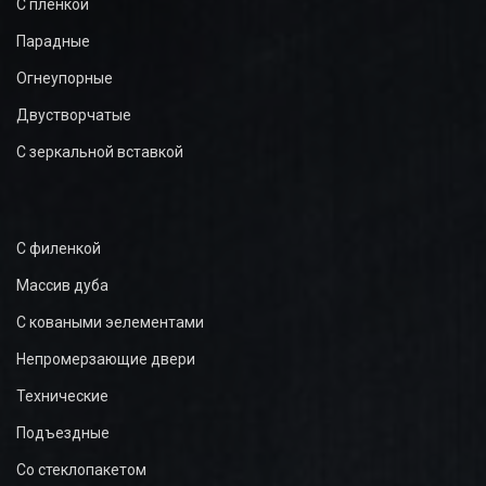
С плёнкой
Парадные
Огнеупорные
Двустворчатые
С зеркальной вставкой
С филенкой
Массив дуба
С коваными эелементами
Непромерзающие двери
Технические
Подъездные
Со стеклопакетом