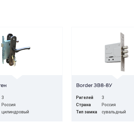
ген
Border ЗВ8-8У
3
Ригелей
3
Россия
Страна
Россия
цилиндровый
Тип замка
сувальдный