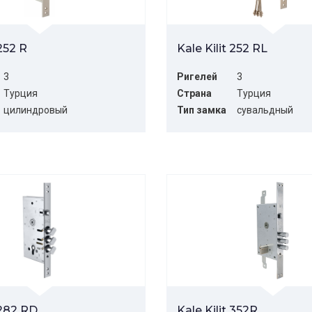
 252 R
Kale Kilit 252 RL
3
Ригелей
3
Турция
Страна
Турция
цилиндровый
Тип замка
сувальдный
 282 RD
Kale Kilit 352R