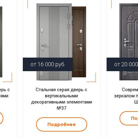
от
16 000
руб.
от
20 000
ерь с
Стальная серая дверь с
Соврем
рями
вертикальными
зеркалом 
декоративными элементами
Ш
№37
По
Подробнее