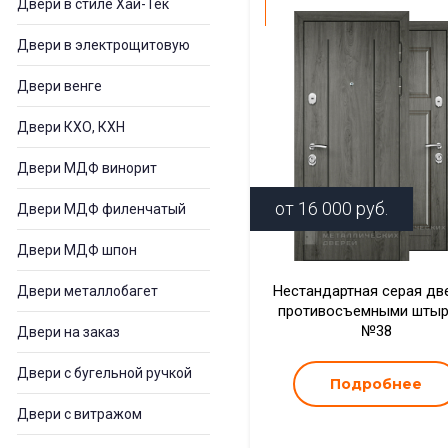
Двери в стиле Хай-Тек
Двери в электрощитовую
Двери венге
Двери КХО, КХН
Двери МДФ винорит
от
16 000
руб.
Двери МДФ филенчатый
Двери МДФ шпон
Нестандартная серая дв
Двери металлобагет
противосъемными шты
№38
Двери на заказ
Двери с бугельной ручкой
Подробнее
Двери с витражом