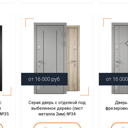
от
16 000
руб.
от
16 000
с
Серая дверь с отделкой под
Дверь
и
выбеленное дерево (лист
фрезеровко
 №35
металла 2мм) №34