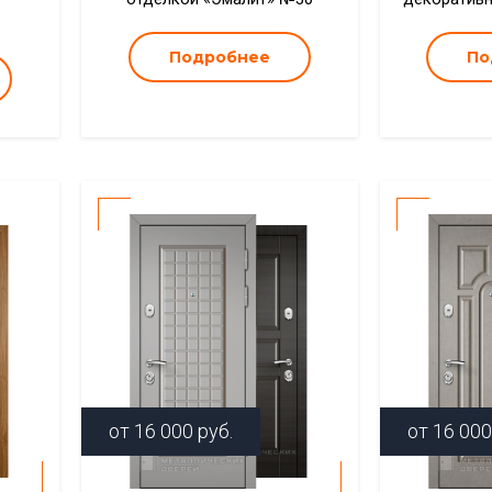
1
Подробнее
По
от
16 000
руб.
от
16 000