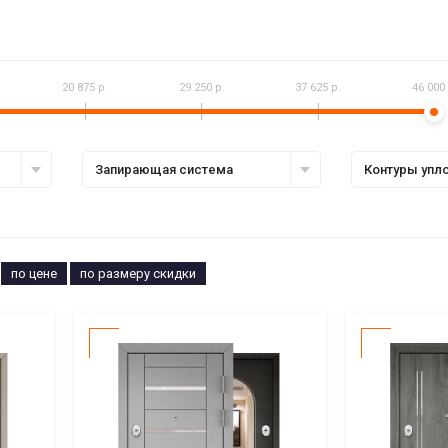
20 875 р.
29 250 р.
37 625 р.
46 000 
Запирающая система
Контуры упл
по цене
по размеру скидки