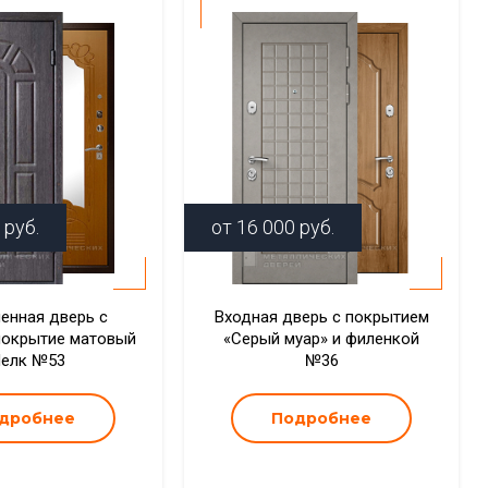
руб.
от
16 000
руб.
енная дверь с
Входная дверь с покрытием
покрытие матовый
«Серый муар» и филенкой
елк №53
№36
дробнее
Подробнее