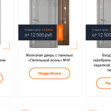
СКИДКА
Старая цена:
13 500 р.
Старая цена:
1
от
12 500
руб.
от
12 50
Железная дверь с панелью
Вход
мом
«Пепельный ясень» №41
серебряны
заделкой
п
Подробнее
По