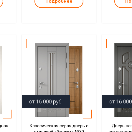
Подробнее
По
от
16 000
руб.
от
16 000
дная
Классическая серая дверь с
Дверь пе
отделкой «Эмалит» №30
декоратив