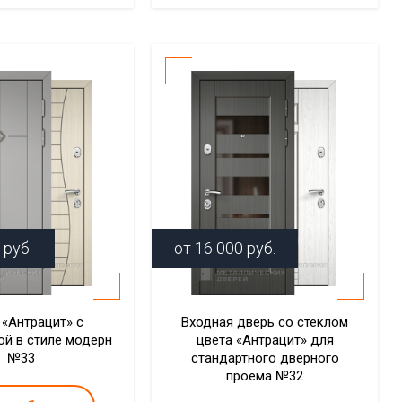
руб.
от
16 000
руб.
 «Антрацит» с
Входная дверь со стеклом
й в стиле модерн
цвета «Антрацит» для
№33
стандартного дверного
проема №32