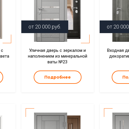
от
20 000
руб.
от
20 000
 с
Уличная дверь с зеркалом и
Входная д
цвета
наполнением из минеральной
декорати
ваты №23
Подробнее
По