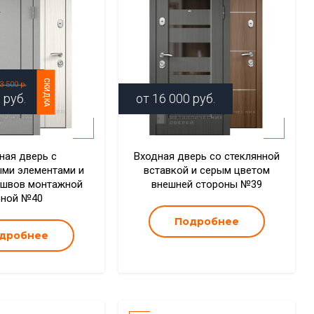
СКИДКА
3 500 р.
0
руб.
от
16 000
руб.
ная дверь с
Входная дверь со стеклянной
ми элементами и
вставкой и серым цветом
 швов монтажной
внешней стороны №39
еной №40
Подробнее
дробнее