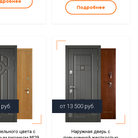
дробнее
Подробнее
руб.
от
13 500
руб.
пельного цвета с
Наружная дверь с
ным рисунком №29
повышенной жесткостью