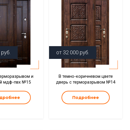
руб.
от
32 000
руб.
терморазрывом и
В темно-коричневом цвете
й мдф-пвх №15
дверь с терморазрывом №14
дробнее
Подробнее