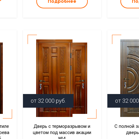
Подробнее
По
от
32 000
руб.
от
32 000
тиле
Дверь с терморазрывом и
С полной з
рева
цветом под массив акации
дверь
5
№4