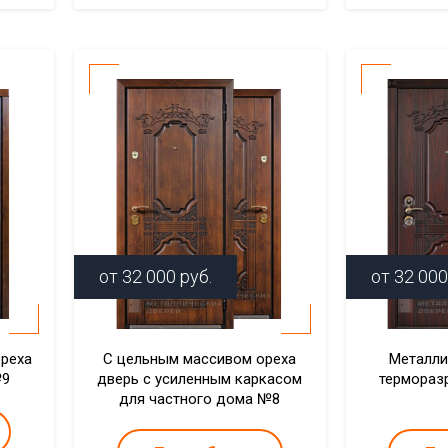
от
32 000
руб.
от
32 000
ореха
С цельным массивом ореха
Металли
№9
дверь с усиленным каркасом
термораз
для частного дома №8