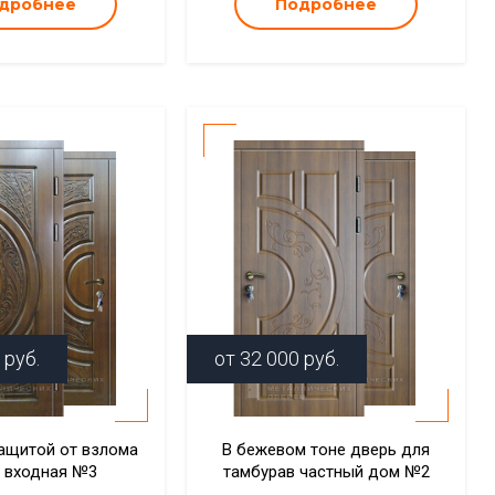
дробнее
Подробнее
руб.
от
32 000
руб.
ащитой от взлома
В бежевом тоне дверь для
 входная №3
тамбурав частный дом №2