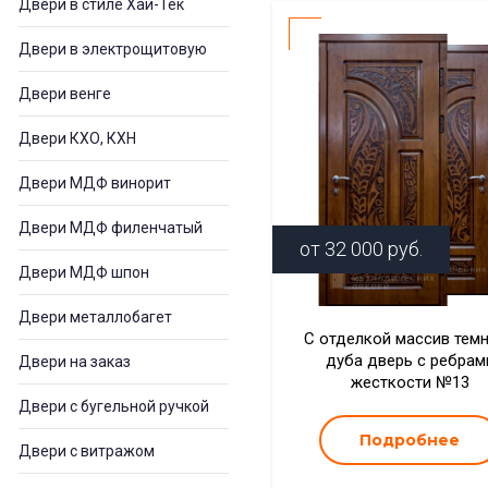
Двери в стиле Хай-Тек
Двери в электрощитовую
Двери венге
Двери КХО, КХН
Двери МДФ винорит
Двери МДФ филенчатый
от
32 000
руб.
Двери МДФ шпон
Двери металлобагет
С отделкой массив тем
дуба дверь с ребрам
Двери на заказ
жесткости №13
Двери с бугельной ручкой
Подробнее
Двери с витражом