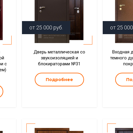
от
25 000
руб.
от
25 000
й
Дверь металлическая со
Входная 
ой
звукоизоляцией и
темного д
ри с
блокираторами №31
пок
ем)
Подробнее
По