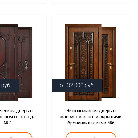
руб.
от
32 000
руб.
ческая дверь с
Эксклюзивная дверь с
рывом от холода
массивом венге и скрытыми
№7
броненакладками №6