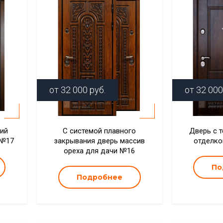
от
32 000
руб.
от
32 000
кий
С системой плавного
Дверь с 
 №17
закрывания дверь массив
отделко
ореха для дачи №16
По
Подробнее