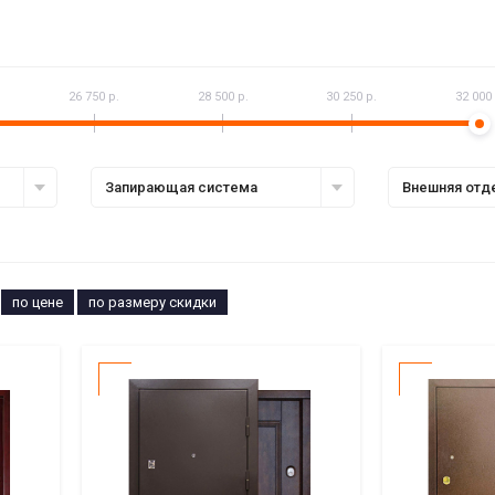
26 750 р.
28 500 р.
30 250 р.
32 000 
Запирающая система
Внешняя отд
по цене
по размеру скидки