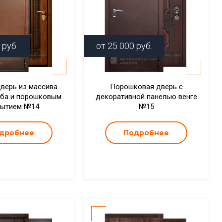
руб.
от
25 000
руб.
дверь из массива
Порошковая дверь с
уба и порошковым
декоративной панелью венге
рытием №14
№15
дробнее
Подробнее