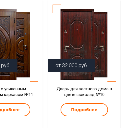
руб.
от
32 000
руб.
 с усиленным
Дверь для частного дома в
им каркасом №11
цвете шоколад №10
дробнее
Подробнее