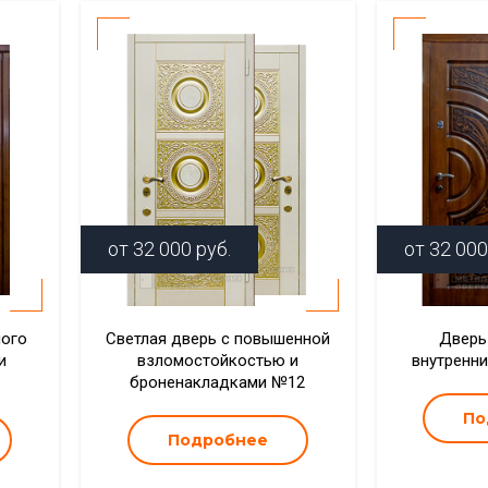
от
32 000
руб.
от
32 000
ного
Светлая дверь с повышенной
Дверь
и
взломостойкостью и
внутренн
броненакладками №12
По
Подробнее