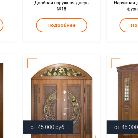
Двойная наружная дверь
Наружная 
7
№18
фурн
Подробнее
По
от
45 000
руб.
от
45 000