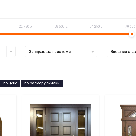
22 750 р.
38 500 р.
54 250 р.
70 000 
Запирающая система
Внешняя отд
по цене
по размеру скидки