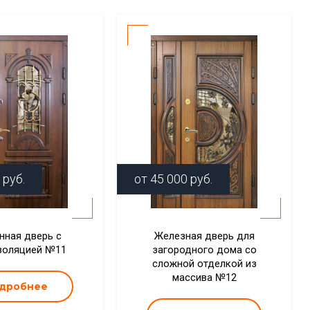
руб.
от
45 000
руб.
нная дверь с
Железная дверь для
золяцией №11
загородного дома со
сложной отделкой из
массива №12
дробнее