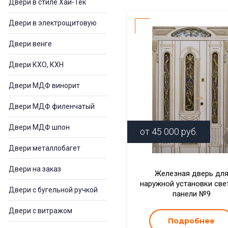
Двери в стиле Хай-Тек
Двери в электрощитовую
Двери венге
Двери КХО, КХН
Двери МДФ винорит
Двери МДФ филенчатый
Двери МДФ шпон
от
45 000
руб.
Двери металлобагет
Двери на заказ
Железная дверь дл
наружной установки све
Двери с бугельной ручкой
панели №9
Двери с витражом
Подробнее