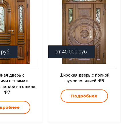
руб.
от
45 000
руб.
ная дверь с
Широкая дверь с полной
ыми петлями и
шумоизоляцией №8
ешеткой на стекле
№7
Подробнее
дробнее