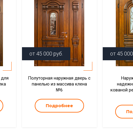
от
45 000
руб.
от
45 000
 для
Полуторная наружная дверь с
Наруж
лка
панелью из массива клена
надежн
№6
кованой р
Подробнее
По