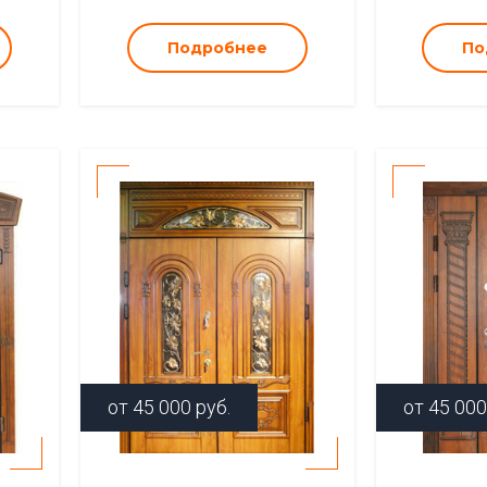
Подробнее
По
от
45 000
руб.
от
45 000