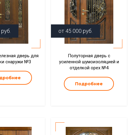
руб.
от
45 000
руб.
лезная дверь для
Полуторная дверь с
ки снаружи №3
усиленной шумоизоляцией и
отделкой орех №4
дробнее
Подробнее