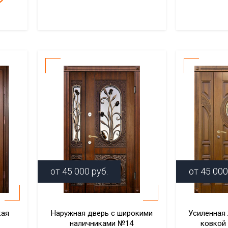
от
45 000
руб.
от
45 000
кая
Наружная дверь с широкими
Усиленная
наличниками №14
ковкой