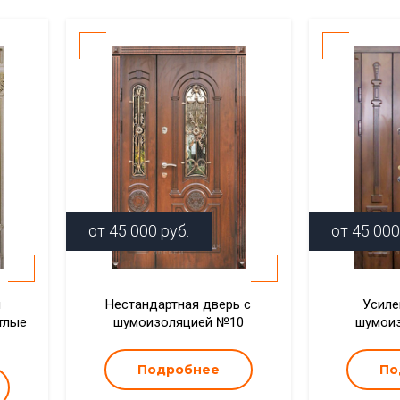
от
45 000
руб.
от
45 000
я
Нестандартная дверь с
Усиле
тлые
шумоизоляцией №10
шумои
Подробнее
По