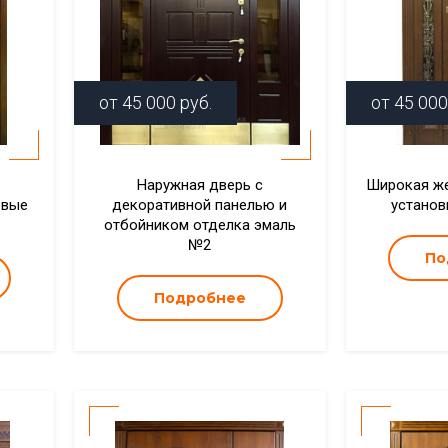
от
45 000
руб.
от
45 000
Наружная дверь с
Широкая же
евые
декоративной панелью и
установ
отбойником отделка эмаль
№2
По
Подробнее