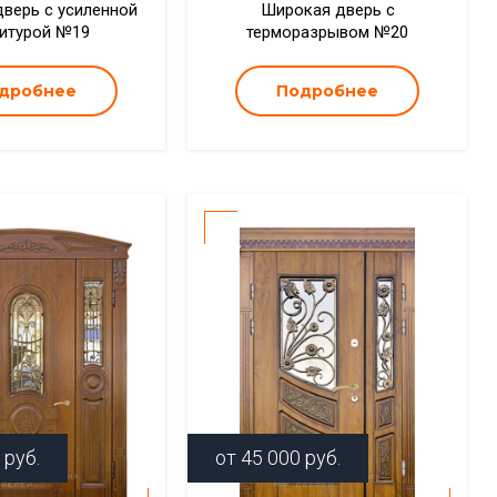
дверь с усиленной
Широкая дверь с
итурой №19
терморазрывом №20
дробнее
Подробнее
руб.
от
45 000
руб.