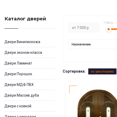
Каталог дверей
7 000 р.
Двери Винилискожа
Назначение
Двери эконом класса
Двери Ламинат
Сортировка:
по умолчанию
Двери Порошок
Двери МДФ ПВХ
Двери Массив дуба
Двери с ковкой
Двери с зеркалом