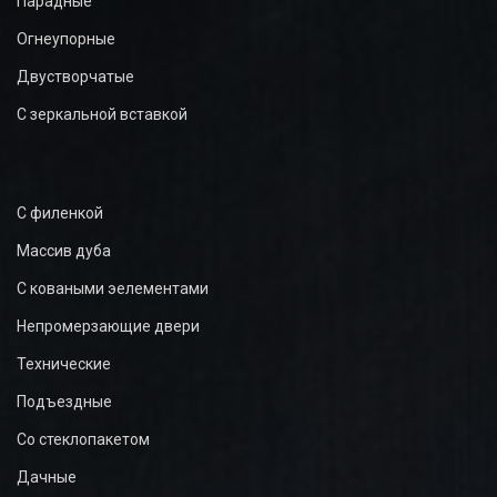
Парадные
Огнеупорные
Двустворчатые
С зеркальной вставкой
С филенкой
Массив дуба
С коваными эелементами
Непромерзающие двери
Технические
Подъездные
Со стеклопакетом
Дачные