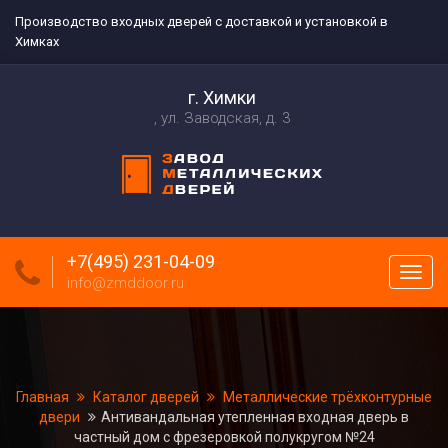
Производство входных дверей с доставкой и установкой в
Химках
г. Химки
ул. Заводская, д. 3
+7(495) 231-04-09
Пока
info@zmddoor.ru
меню
Главная
Каталог дверей
Металлические трёхконтурные
двери
Антивандальная утепленная входная дверь в
частный дом с фрезеровкой полукругом №24