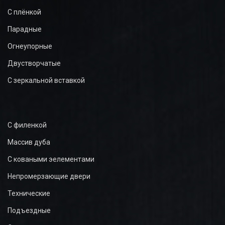
С плёнкой
Парадные
Огнеупорные
Двустворчатые
С зеркальной вставкой
С филенкой
Массив дуба
С коваными эелементами
Непромерзающие двери
Технические
Подъездные