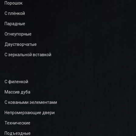
Порошок
С плёнкой
Парадные
Огнеупорные
Двустворчатые
С зеркальной вставкой
С филенкой
Массив дуба
С коваными эелементами
Непромерзающие двери
Технические
Подъездные