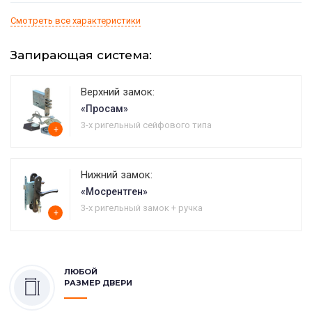
Смотреть все характеристики
Запирающая система:
Верхний замок:
«Просам»
3-х ригельный сейфового типа
+
Нижний замок:
«Мосрентген»
3-х ригельный замок + ручка
+
ЛЮБОЙ
РАЗМЕР ДВЕРИ