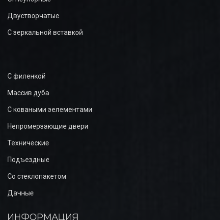
Двустворчатые
С зеркальной вставкой
С филенкой
Массив дуба
С коваными эелементами
Непромерзающие двери
Технические
Подъездные
Со стеклопакетом
Дачные
ИНФОРМАЦИЯ