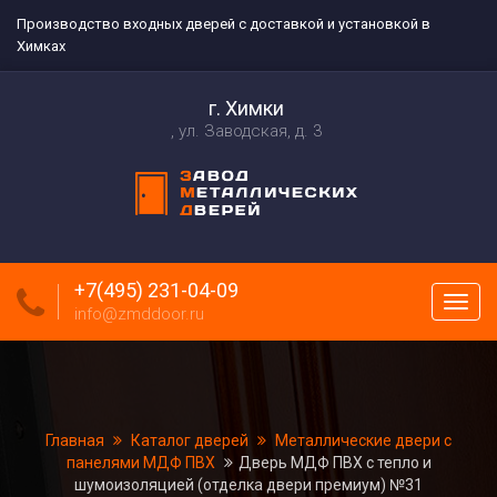
Производство входных дверей с доставкой и установкой в
Химках
г. Химки
ул. Заводская, д. 3
+7(495) 231-04-09
Пока
info@zmddoor.ru
меню
Главная
Каталог дверей
Металлические двери с
панелями МДФ ПВХ
Дверь МДФ ПВХ с тепло и
шумоизоляцией (отделка двери премиум) №31