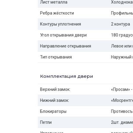
Лист металла
Холоднока
Ребра жёсткости
Профильны
Контуры уплотнения
2 контура
Угол открывания двери
180 градус
Направление открывания
Левое или 
Тип открывания
Наружный 
Комплектация двери
Верхний замок:
«Просам» -
Нижний замок:
«Мосрентге
Блокираторы
Противосъ
Петли
2шт. диаме