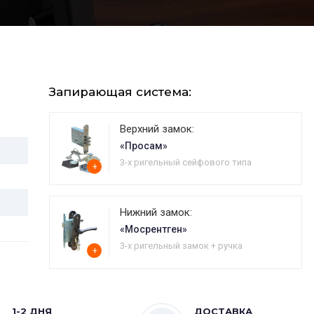
Запирающая система:
Верхний замок:
«Просам»
3-х ригельный сейфового типа
+
Нижний замок:
«Мосрентген»
3-х ригельный замок + ручка
+
1-2 ДНЯ
ДОСТАВКА