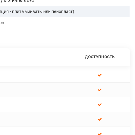
 уплотнитель E+D
опция - плита минваты или пенопласт)
ов
ДОСТУПНОСТЬ