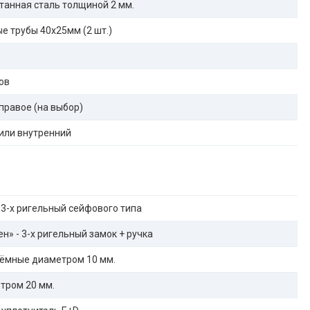
танная сталь толщиной 2 мм.
е трубы 40х25мм (2 шт.)
ов
правое (на выбор)
или внутренний
 3-х ригельный сейфового типа
н» - 3-х ригельный замок + ручка
ёмные диаметром 10 мм.
тром 20 мм.