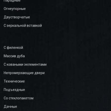
Парадные
Огнеупорные
Двустворчатые
С зеркальной вставкой
С филенкой
Массив дуба
С коваными эелементами
Непромерзающие двери
Технические
Подъездные
Со стеклопакетом
Дачные