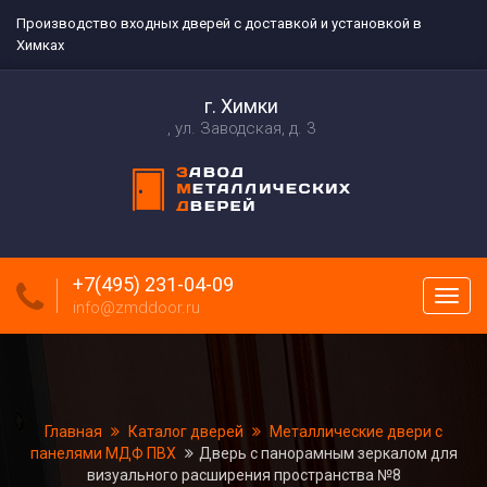
Производство входных дверей с доставкой и установкой в
Химках
г. Химки
ул. Заводская, д. 3
+7(495) 231-04-09
Пока
info@zmddoor.ru
меню
Главная
Каталог дверей
Металлические двери с
панелями МДФ ПВХ
Дверь с панорамным зеркалом для
визуального расширения пространства №8