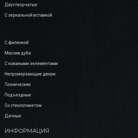
Двустворчатые
С зеркальной вставкой
С филенкой
Массив дуба
С коваными эелементами
Непромерзающие двери
Технические
Подъездные
Со стеклопакетом
Дачные
ИНФОРМАЦИЯ