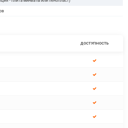
опция - плита минваты или пенопласт)
ов
ДОСТУПНОСТЬ