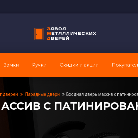
Замки
Ручки
Скидки и акции
Покупате
г дверей
Парадные двери
Входная дверь массив с патинир
МАССИВ С ПАТИНИРОВ