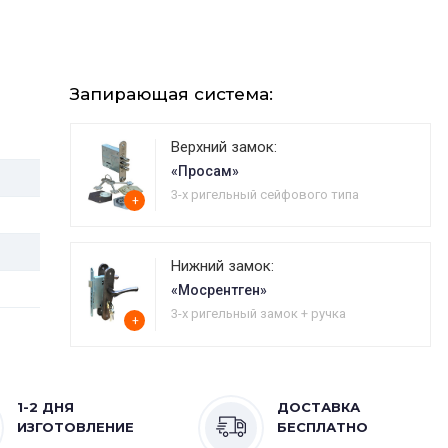
Запирающая система:
Верхний замок:
«Просам»
3-х ригельный сейфового типа
+
Нижний замок:
«Мосрентген»
3-х ригельный замок + ручка
+
1-2 ДНЯ
ДОСТАВКА
ИЗГОТОВЛЕНИЕ
БЕСПЛАТНО