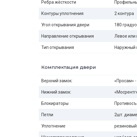
Ребра жёсткости
Профильны
Контуры уплотнения
2 контура
Угол открывания двери
180 градус
Направление открывания
Левое или 
Тип открывания
Наружный 
Комплектация двери
Верхний замок:
«Просам» -
Нижний замок:
«Мосрентге
Блокираторы
Противосъ
Петли
2шт. диаме
Уплотнение
резиновый