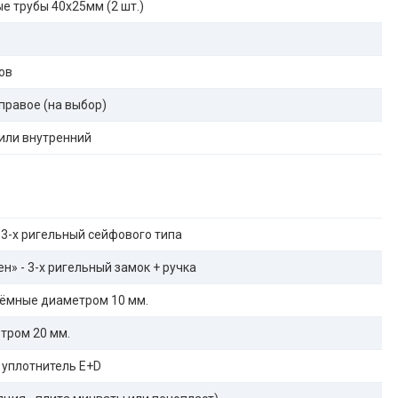
е трубы 40х25мм (2 шт.)
ов
правое (на выбор)
или внутренний
 3-х ригельный сейфового типа
н» - 3-х ригельный замок + ручка
ёмные диаметром 10 мм.
тром 20 мм.
 уплотнитель E+D