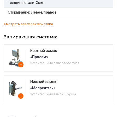
Толщина стали:
2мм.
Открывание:
Левое/правое
Смотреть все характеристики
Запирающая система:
Верхний замок:
«Просам»
3-х ригельный сейфового типа
+
Нижний замок:
«Мосрентген»
3-х ригельный замок + ручка
+