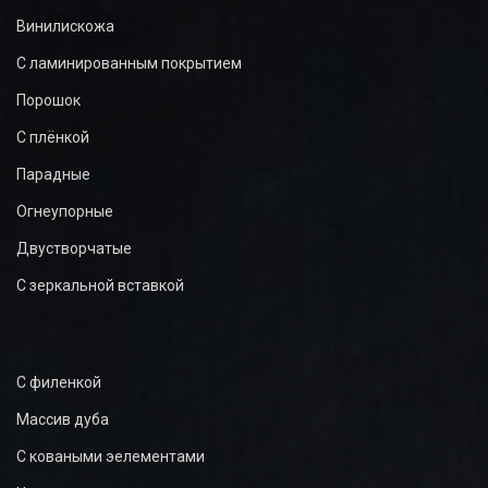
Винилискожа
С ламинированным покрытием
Порошок
С плёнкой
Парадные
Огнеупорные
Двустворчатые
С зеркальной вставкой
С филенкой
Массив дуба
С коваными эелементами