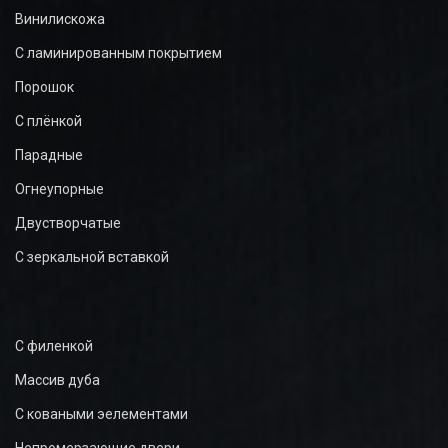
Винилискожа
С ламинированным покрытием
Порошок
С плёнкой
Парадные
Огнеупорные
Двустворчатые
С зеркальной вставкой
С филенкой
Массив дуба
С коваными эелементами
Непромерзающие двери