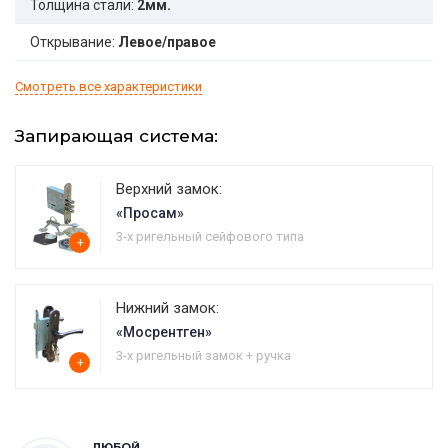
Толщина стали:
2мм.
Открывание:
Левое/правое
Смотреть все характеристики
Запирающая система:
Верхний замок:
«Просам»
3-х ригельный сейфового типа
+
Нижний замок:
«Мосрентген»
3-х ригельный замок + ручка
+
ЛЮБОЙ