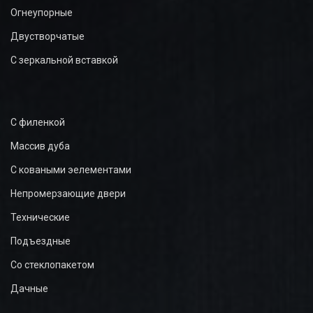
Огнеупорные
Двустворчатые
С зеркальной вставкой
С филенкой
Массив дуба
С коваными эелементами
Непромерзающие двери
Технические
Подъездные
Со стеклопакетом
Дачные