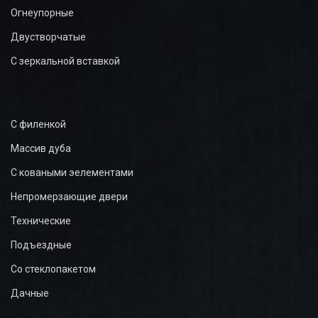
Огнеупорные
Двустворчатые
С зеркальной вставкой
С филенкой
Массив дуба
С коваными эелементами
Непромерзающие двери
Технические
Подъездные
Со стеклопакетом
Дачные