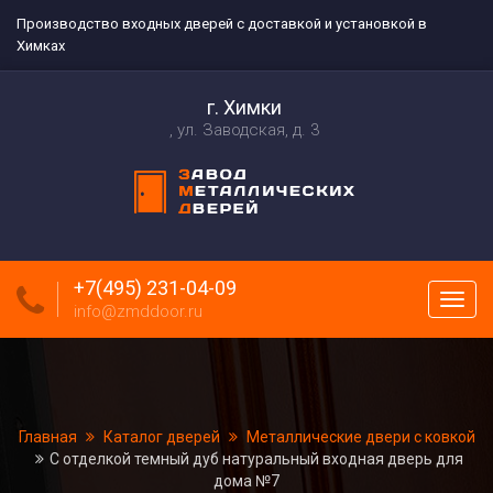
Производство входных дверей с доставкой и установкой в
Химках
г. Химки
ул. Заводская, д. 3
+7(495) 231-04-09
Пока
info@zmddoor.ru
меню
Главная
Каталог дверей
Металлические двери с ковкой
С отделкой темный дуб натуральный входная дверь для
дома №7